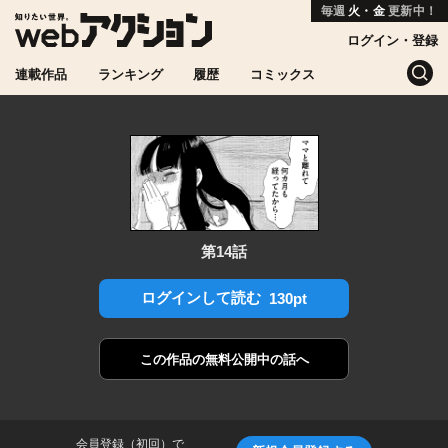
毎週
火・金
更新中！
ログイン・登録
連載作品
ランキング
履歴
コミックス
第14話
ログインして読む
130pt
この作品の
無料公開中の話へ
会員登録（初回）で