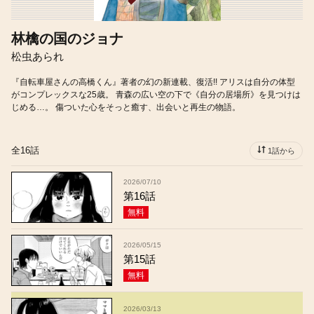
林檎の国のジョナ
松虫あられ
『自転車屋さんの高橋くん』著者の幻の新連載、復活!! アリスは自分の体型
がコンプレックスな25歳。 青森の広い空の下で《自分の居場所》を見つけは
じめる…。 傷ついた心をそっと癒す、出会いと再生の物語。
全16話
1話から
2026/07/10
第16話
無料
2026/05/15
第15話
無料
2026/03/13