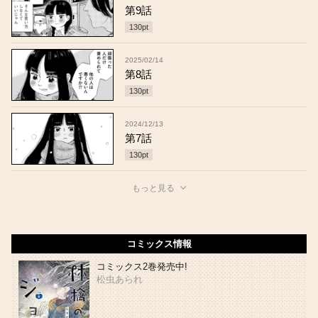
第9話
130
pt
2025/02/14
第8話
130
pt
2024/12/13
第7話
130
pt
もっと見る
コミックス情報
コミックス2巻発売中!
松虫あられ