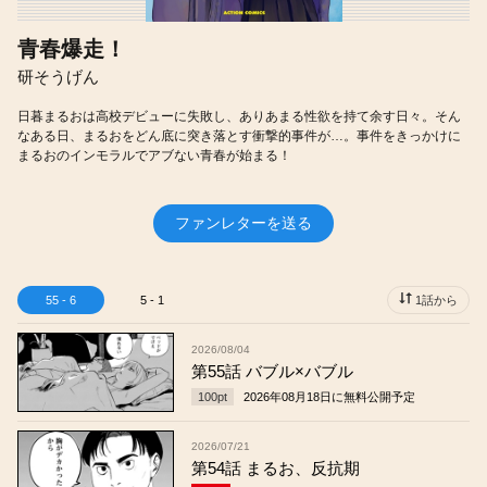
青春爆走！
研そうげん
日暮まるおは高校デビューに失敗し、ありあまる性欲を持て余す日々。そん
なある日、まるおをどん底に突き落とす衝撃的事件が…。事件をきっかけに
まるおのインモラルでアブない青春が始まる！
ファンレターを送る
55 - 6
5 - 1
1話から
2026/08/04
第55話 バブル×バブル
100
pt
2026年08月18日
に無料公開予定
2026/07/21
第54話 まるお、反抗期