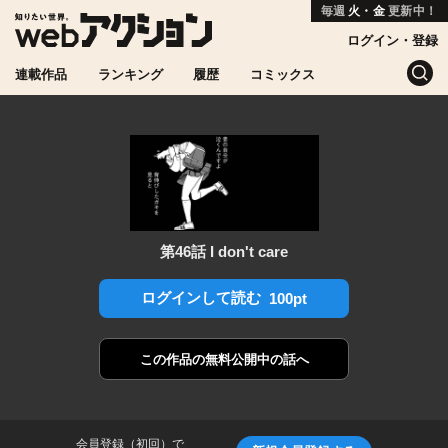
毎週
火・金
更新中！
ログイン・登録
連載作品
ランキング
履歴
コミックス
第46話 I don't care
ログインして読む
100pt
この作品の
無料公開中の話へ
会員登録（初回）で