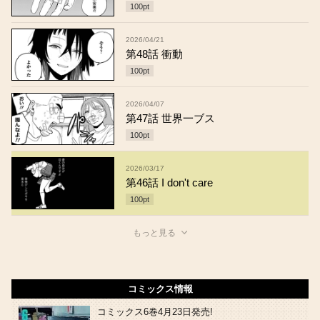
100
pt
2026/04/21
第48話 衝動
100
pt
2026/04/07
第47話 世界一ブス
100
pt
2026/03/17
第46話 I don't care
100
pt
もっと見る
コミックス情報
コミックス6巻4月23日発売!