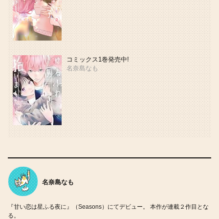
コミックス1巻発売中!
名奈島なも
名奈島なも
『甘い恋は星ふる夜に』（Seasons）にてデビュー。 本作が連載２作目とな
る。