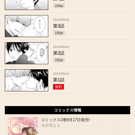
150
pt
2025/09/26
第3話
150
pt
2025/08/22
第2話
150
pt
2025/08/22
第1話
無料
コミックス情報
コミックス2巻8月17日発売!
名奈島なも