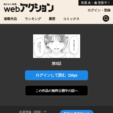
毎週
火・金
更新中！
ログイン・登録
連載作品
ランキング
履歴
コミックス
第8話
ログインして読む
150pt
この作品の
無料公開中の話へ
会員登録（初回）で