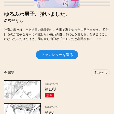
ゆるふわ男子、拾いました。
名奈島なも
社畜な寿々は、とある日の残業帰り、火事で家を失った由乃と出会う。 片付
けるのが苦手な寿々に幻滅しない由乃の優しさに心を奪われ、付き合うこと
になったふたりだけど、周りから由乃が「ヒモ」だと心配されて…！？
ファンレターを送る
全10話
1話から
2026/05/29
第10話
無料
2026/04/24
第9話