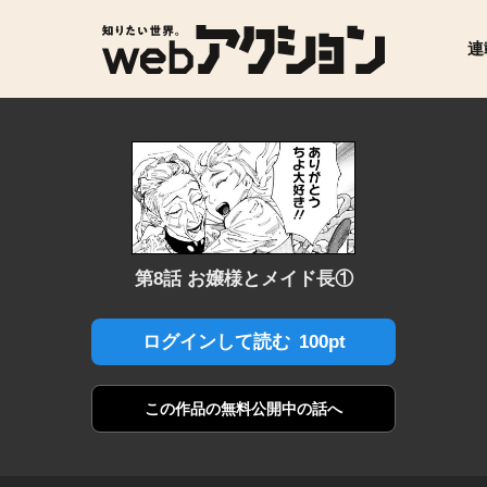
連
第8話 お嬢様とメイド長①
100pt
ログインして読む
この作品の
無料公開中の話へ