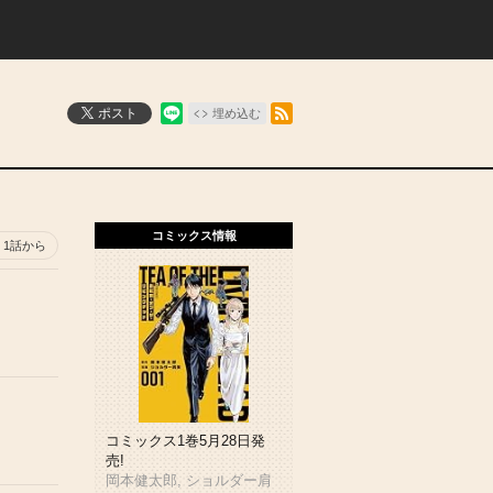
RSSフィード
ポスト
埋め込む
コミックス情報
1話から
コミックス1巻5月28日発
売!
岡本健太郎, ショルダー肩