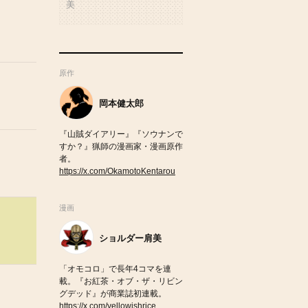
美
原作
岡本健太郎
『山賊ダイアリー』『ソウナンで
すか？』猟師の漫画家・漫画原作
者。
https://x.com/OkamotoKentarou
漫画
ショルダー肩美
「オモコロ」で長年4コマを連
載。『お紅茶・オブ・ザ・リビン
グデッド』が商業誌初連載。
https://x.com/yellowishrice