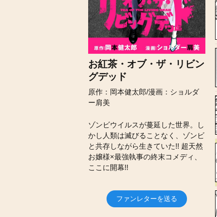
お紅茶・オブ・ザ・リビン
グデッド
原作：岡本健太郎/漫画：ショルダ
ー肩美
ゾンビウイルスが蔓延した世界。し
かし人類は滅びることなく、ゾンビ
と共存しながら生きていた!! 超天然
お嬢様×最強執事の終末コメディ、
ここに開幕!!
ファンレターを送る