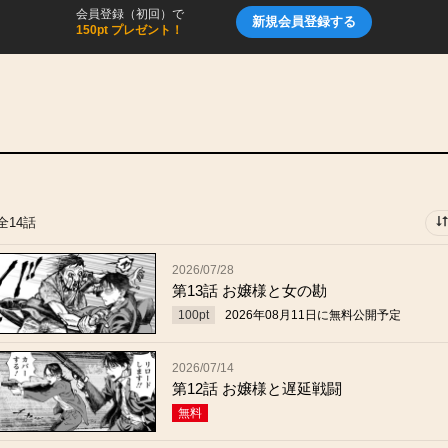
会員登録（初回）で
新規会員登録する
150pt プレゼント！
全14話
2026/07/28
第13話 お嬢様と女の勘
100
pt
2026年08月11日
に無料公開予定
2026/07/14
第12話 お嬢様と遅延戦闘
無料