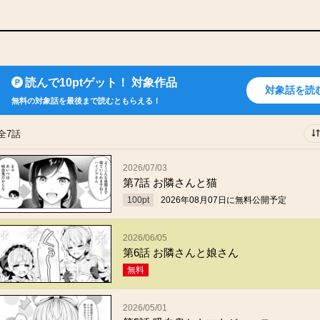
読んで10ptゲット！ 対象作品
対象話を読
無料の対象話を最後まで読むともらえる！
全7話
2026/07/03
第7話 お隣さんと猫
100
pt
2026年08月07日
に無料公開予定
2026/06/05
第6話 お隣さんと娘さん
無料
2026/05/01