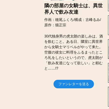
隣の部屋の女騎士は、異世
界人で飲み友達
作画：穂尾ふくろ/構成：古峰るみ/
原作：猫正宗
30代独身男の虎太朗の楽しみは、酒
を飲むこと。ある日、隣室に異世界
から女騎士マリベルがやって来た。
空腹の彼女に料理をふるまったとこ
ろ礼をしたいというので、虎太朗が
「飲み友達になって欲しい」と頼む
と……!?
ファンレターを送る