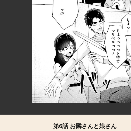
第6話 お隣さんと娘さん