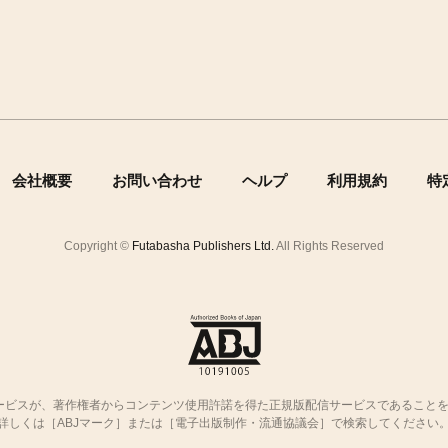
会社概要
お問い合わせ
ヘルプ
利用規約
特
Copyright ©
Futabasha Publishers Ltd.
All Rights Reserved
ービスが、著作権者からコンテンツ使用許諾を得た正規版配信サービスであることを示す
詳しくは［ABJマーク］または［電子出版制作・流通協議会］で検索してください