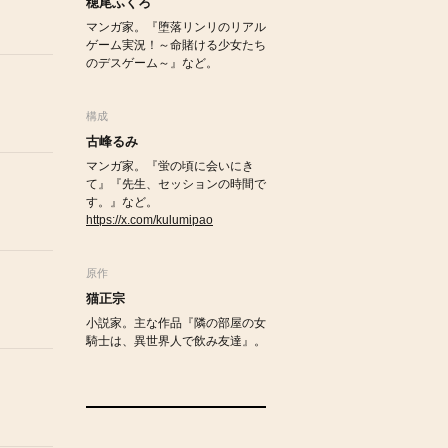
穂尾ふくろ
マンガ家。『堕落リンリのリアル
ゲーム実況！～命賭ける少女たち
のデスゲーム～』など。
構成
古峰るみ
マンガ家。『蛍の頃に会いにき
て』『先生、セッションの時間で
す。』など。
https://x.com/kulumipao
原作
猫正宗
小説家。主な作品『隣の部屋の女
騎士は、異世界人で飲み友達』。