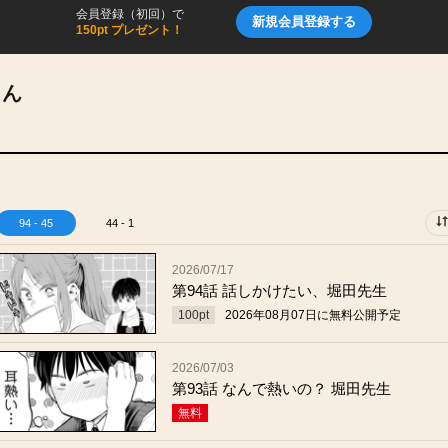
会員登録（初回）で
新規会員登録する
150pt プレゼント！
さん
94 - 45
44 - 1
2026/07/17
第94話 話しかけたい、堀田先生
100
pt
2026年08月07日
に無料公開予定
2026/07/03
第93話 なんで熱いの？ 堀田先生
無料