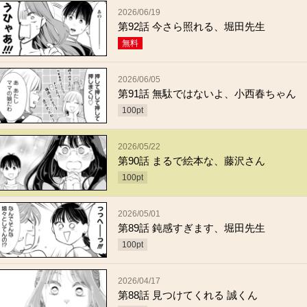
2026/06/19
第92話 今さら照れる、堀田先生
無料
2026/06/05
第91話 無駄ではないよ、小西春ちゃん
100
pt
2026/05/22
第90話 まるで絵本な、藤沢さん
100
pt
2026/05/01
第89話 鈍感すぎます、堀田先生
100
pt
2026/04/17
第88話 見つけてくれる 誠くん