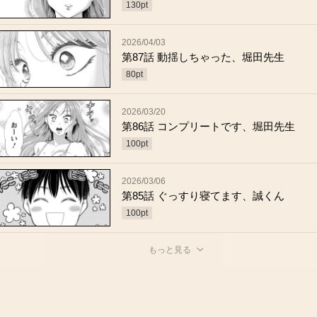
130
pt
2026/04/03
第87話 動揺しちゃった、堀田先生
80
pt
2026/03/20
第86話 コンプリートです、堀田先生
100
pt
2026/03/06
第85話 ぐっすり寝てます、誠くん
100
pt
もっと見る