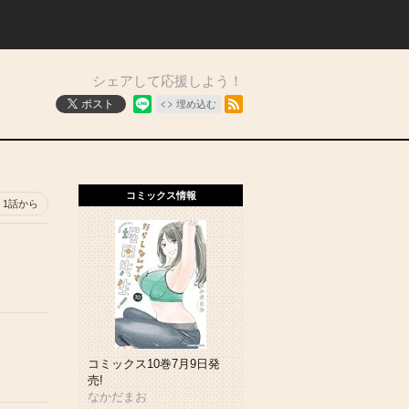
シェアして応援しよう！
RSSフィード
ポスト
埋め込む
コミックス情報
1話から
コミックス10巻7月9日発
売!
なかだまお