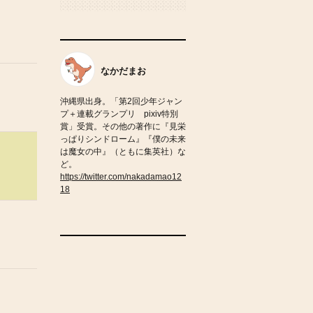
なかだまお
沖縄県出身。「第2回少年ジャン
プ＋連載グランプリ pixiv特別
賞」受賞。その他の著作に『見栄
っぱりシンドローム』『僕の未来
は魔女の中』（ともに集英社）な
ど。
https://twitter.com/nakadamao12
18