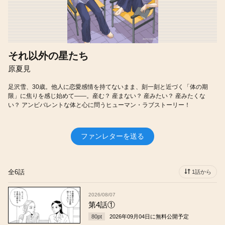
それ以外の星たち
原夏見
足沢雪、30歳。他人に恋愛感情を持てないまま、刻一刻と近づく「体の期
限」に焦りを感じ始めて――。産む？ 産まない？ 産みたい？ 産みたくな
い？ アンビバレントな体と心に問うヒューマン・ラブストーリー！
ファンレターを送る
全6話
1話から
2026/08/07
第4話①
80
pt
2026年09月04日
に無料公開予定