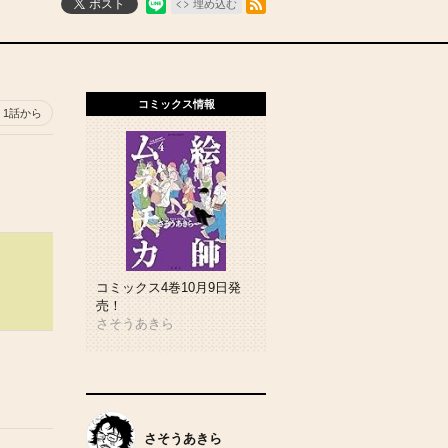
ポスト
埋め込む
コミックス情報
1話から
コミックス4巻10月9日発
売！
さそうあきら
さそうあきら