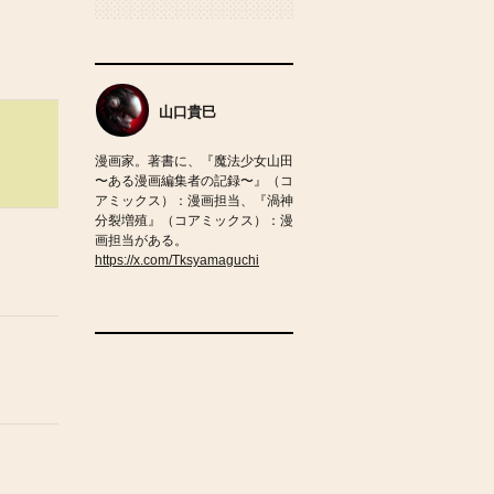
山口貴巳
漫画家。著書に、『魔法少女山田
〜ある漫画編集者の記録〜』（コ
アミックス）：漫画担当、『渦神
分裂増殖』（コアミックス）：漫
画担当がある。
https://x.com/Tksyamaguchi