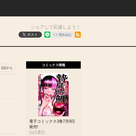
シェアして応援しよう！
RSSフィード
ポスト
埋め込む
コミックス情報
1話から
電子コミックス3巻7月9日
発売!
山口貴巳