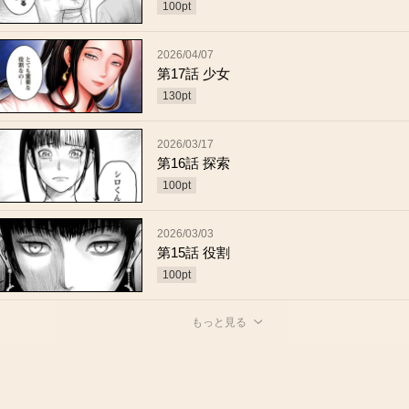
100
pt
2026/04/07
第17話 少女
130
pt
2026/03/17
第16話 探索
100
pt
2026/03/03
第15話 役割
100
pt
もっと見る