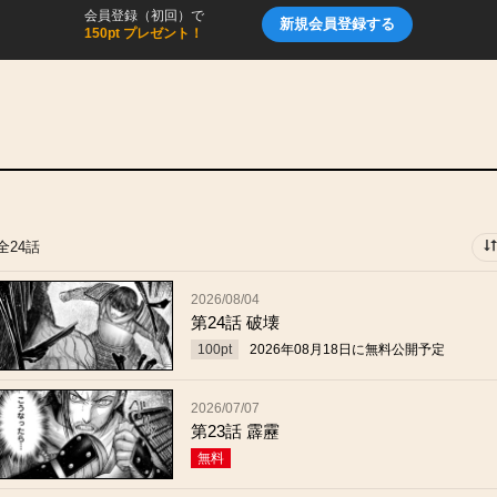
会員登録（初回）で
新規会員登録する
150pt プレゼント！
全24話
2026/08/04
第24話 破壊
100
pt
2026年08月18日
に無料公開予定
2026/07/07
第23話 霹靂
無料