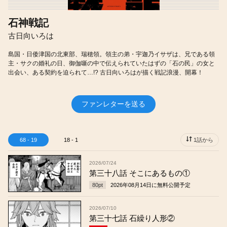
石神戦記
古日向いろは
島国・日倭津国の北東部、瑞穂領。領主の弟・宇迦乃イサザは、兄である領
主・サクの婚礼の日、御伽噺の中で伝えられていたはずの「石の民」の女と
出会い、ある契約を迫られて…!? 古日向いろはが描く戦記浪漫、開幕！
ファンレターを送る
68 - 19
18 - 1
1話から
2026/07/24
第三十八話 そこにあるもの①
80
pt
2026年08月14日
に無料公開予定
2026/07/10
第三十七話 石繰り人形②