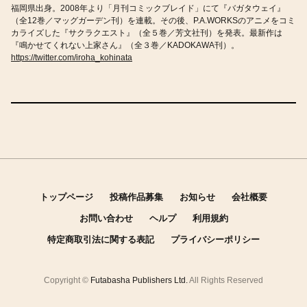
福岡県出身。2008年より「月刊コミックブレイド」にて『バガタウェイ』
（全12巻／マッグガーデン刊）を連載。その後、P.A.WORKSのアニメをコミ
カライズした『サクラクエスト』（全５巻／芳文社刊）を発表。最新作は
『鳴かせてくれない上家さん』（全３巻／KADOKAWA刊）。
https://twitter.com/iroha_kohinata
トップページ
投稿作品募集
お知らせ
会社概要
お問い合わせ
ヘルプ
利用規約
特定商取引法に関する表記
プライバシーポリシー
Copyright ©
Futabasha Publishers Ltd.
All Rights Reserved