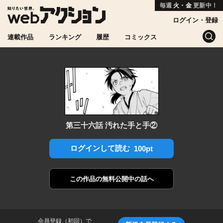
毎週
火・金
更新中！
ログイン・登録
連載作品
ランキング
履歴
コミックス
第三十六話 汚れた手と手②
ログインして読む
100pt
この作品の
無料公開中の話へ
会員登録（初回）で