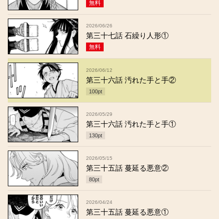
無料
2026/06/26
第三十七話 石繰り人形①
無料
2026/06/12
第三十六話 汚れた手と手②
100
pt
2026/05/29
第三十六話 汚れた手と手①
130
pt
2026/05/15
第三十五話 蔓延る悪意②
80
pt
2026/04/24
第三十五話 蔓延る悪意①