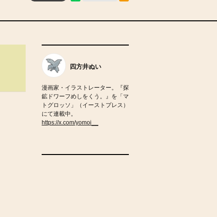
四方井ぬい
漫画家・イラストレーター。『探
鉱ドワーフめしをくう。』を「マ
トグロッソ」（イーストプレス）
にて連載中。
https://x.com/yomoi__