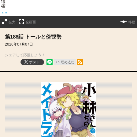
拡大
全画面
移動
第188話 トールと傍観勢
2026年07月07日
シェアして応援しよう！
RSSフィード
ポスト
埋め込む