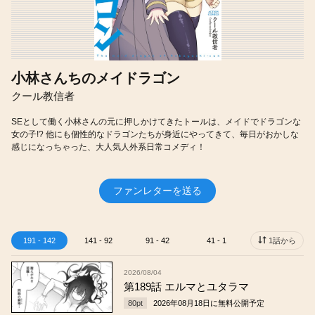
小林さんちのメイドラゴン
クール教信者
SEとして働く小林さんの元に押しかけてきたトールは、メイドでドラゴンな
女の子!? 他にも個性的なドラゴンたちが身近にやってきて、毎日がおかしな
感じになっちゃった、大人気人外系日常コメディ！
ファンレターを送る
191 - 142
141 - 92
91 - 42
41 - 1
1話から
2026/08/04
第189話 エルマとユタラマ
80
pt
2026年08月18日
に無料公開予定