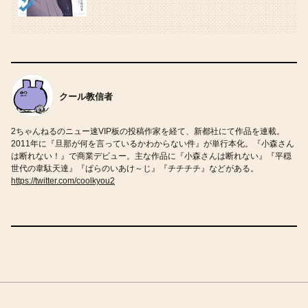
クール教信者
2ちゃんねるのニュー速VIP板の投稿作家を経て、新都社にて作品を連載。
2011年に『旦那が何を言っているかわからない件』が単行本化。『小森さん
は断れない！』で商業デビュー。主な作品に『小森さんは断れない』『平穏
世代の韋駄天達』『ぱらのいあけ～じ』『チチチチ』などがある。
https://twitter.com/coolkyou2