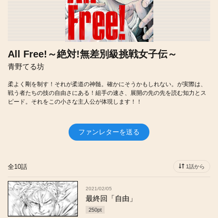
All Free!～絶対!無差別級挑戦女子伝～
青野てる坊
柔よく剛を制す！それが柔道の神髄。確かにそうかもしれない。が実際は、
戦う者たちの技の自由さにある！組手の速さ、展開の先の先を読む知力とス
ピード。それをこの小さな主人公が体現します！！
ファンレターを送る
全10話
1話から
2021/02/05
最終回「自由」
250
pt