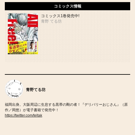
コミックス情報
コミックス1巻発売中!
青野 てる坊
青野てる坊
福岡出身。大阪周辺に生息する黒帯の剛の者！『デリバリーおじさん』（原
作／岡悠）が電子書籍で発売中！
https://twitter.com/teltak