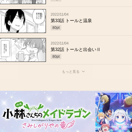
2022/11/04
第33話 トールと温泉
80
pt
2022/11/04
第32話 トールと出会いⅡ
80
pt
もっと見る