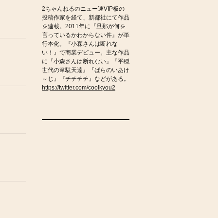
2ちゃんねるのニュー速VIP板の
投稿作家を経て、新都社にて作品
を連載。2011年に『旦那が何を
言っているかわからない件』が単
行本化。『小森さんは断れな
い！』で商業デビュー。主な作品
に『小森さんは断れない』『平穏
世代の韋駄天達』『ぱらのいあけ
～じ』『チチチチ』などがある。
https://twitter.com/coolkyou2