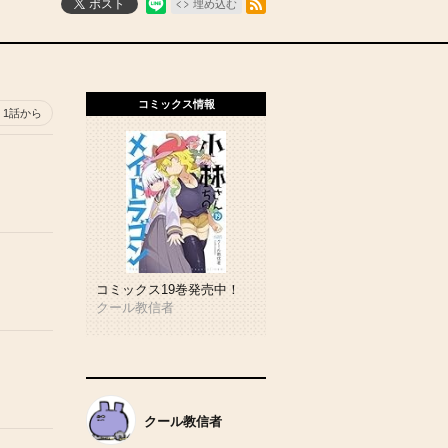
ポスト
埋め込む
コミックス情報
1話から
コミックス19巻発売中！
クール教信者
クール教信者