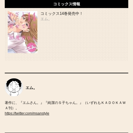
コミックス情報
コミックス14巻発売中！
エム。
エム。
著作に、『エムさん。』『純潔のＳ子ちゃん。』（いずれもＫＡＤＯＫＡＷ
Ａ刊）。
https://twitter.com/msanstyle