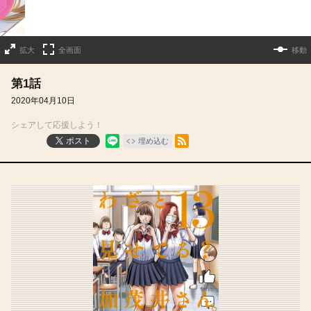
拡大
全画面
移動
第1話
2020年04月10日
シェアして応援しよう！
RSSフィード
ポスト
埋め込む