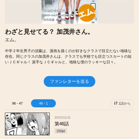
わざと見せてる？ 加茂井さん。
エム。
中学２年生男子の須藤は、漫画を描くのが好きなクラスで目立たない地味な
存在。同じクラスの加茂井さんは、クラスでも学校でも目立つスカートの短
いＪＣギャル！ 派手なＪＣギャルと、地味な僕のラッキーな日々。
ファンレターを送る
96 - 47
46 - 1
1話から
2022/11/11
第46話
150
pt