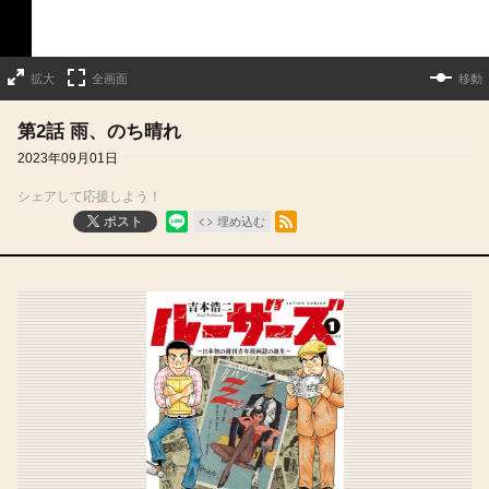
拡大
全画面
移動
第2話 雨、のち晴れ
2023年09月01日
シェアして応援しよう！
RSSフィード
ポスト
埋め込む