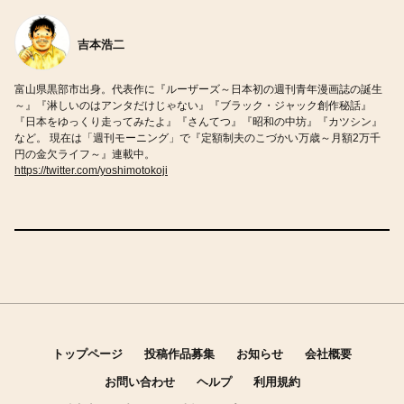
吉本浩二
富山県黒部市出身。代表作に『ルーザーズ～日本初の週刊青年漫画誌の誕生
～』『淋しいのはアンタだけじゃない』『ブラック・ジャック創作秘話』
『日本をゆっくり走ってみたよ』『さんてつ』『昭和の中坊』『カツシン』
など。 現在は「週刊モーニング」で『定額制夫のこづかい万歳～月額2万千
円の金欠ライフ～』連載中。
https://twitter.com/yoshimotokoji
トップページ
投稿作品募集
お知らせ
会社概要
お問い合わせ
ヘルプ
利用規約