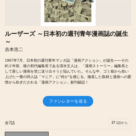
ルーザーズ ～日本初の週刊青年漫画誌の誕生
～
吉本浩二
1967年7月、日本初の週刊青年マンガ誌「漫画アクション」が誕生――その
約２年前、後の初代編集長である清水文人は、「漫画ストーリー」編集長と
して新しい漫画を世に送り出そうと悩んでいた。そんな中、ゴミ箱から拾い
上げた一冊の同人誌「マニア」に“何か”を感じる。徹底した取材と漫画への愛
情から紡ぎだされる「漫画アクション」創刊秘話！
ファンレターを送る
全7話
1話から