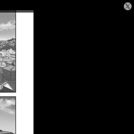
シ
ェ
ア
す
る