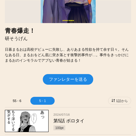
青春爆走！
研そうげん
日暮まるおは高校デビューに失敗し、ありあまる性欲を持て余す日々。そん
なある日、まるおをどん底に突き落とす衝撃的事件が…。事件をきっかけに
まるおのインモラルでアブない青春が始まる！
ファンレターを送る
55 - 6
5 - 1
1話から
2024/07/16
第5話 ボロタイ
100
pt