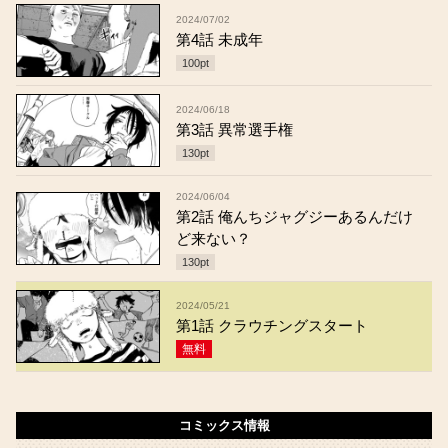
2024/07/02
第4話 未成年
100
pt
2024/06/18
第3話 異常選手権
130
pt
2024/06/04
第2話 俺んちジャグジーあるんだけ
ど来ない？
130
pt
2024/05/21
第1話 クラウチングスタート
無料
コミックス情報