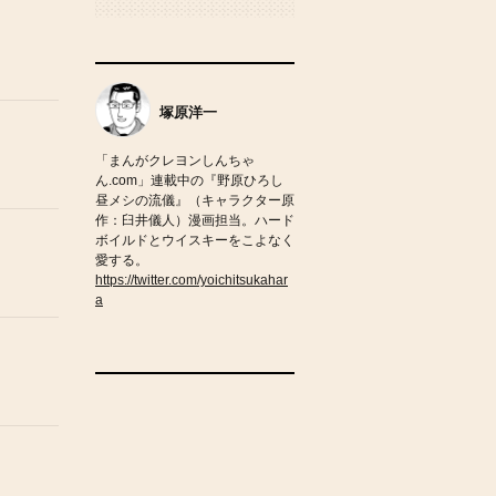
塚原洋一
「まんがクレヨンしんちゃ
ん.com」連載中の『野原ひろし
昼メシの流儀』（キャラクター原
作：臼井儀人）漫画担当。ハード
ボイルドとウイスキーをこよなく
愛する。
https://twitter.com/yoichitsukahar
a