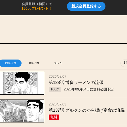
会員登録（初回）で
新規会員登録する
150pt プレゼント！
138 - 89
88 - 39
38 - 1
2026/08/07
第138話 博多ラーメンの流儀
100
pt
2026年09月04日
に無料公開予定
2026/07/03
第137話 グルクンのから揚げ定食の流儀
無料