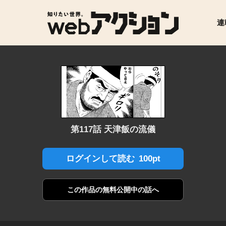
連
第117話 天津飯の流儀
100pt
ログインして読む
この作品の
無料公開中の話へ