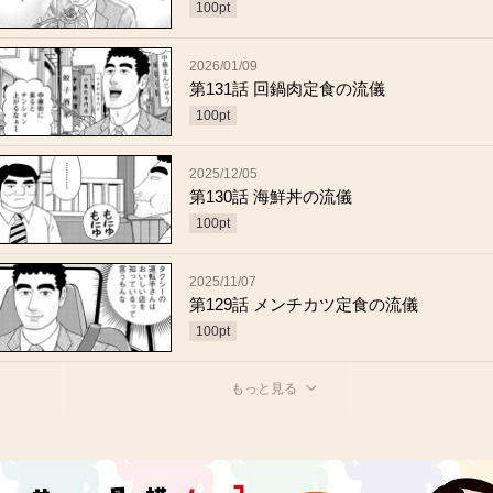
100
pt
2026/01/09
第131話 回鍋肉定食の流儀
100
pt
2025/12/05
第130話 海鮮丼の流儀
100
pt
2025/11/07
第129話 メンチカツ定食の流儀
100
pt
もっと見る