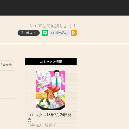
シェアして応援しよう！
RSSフィード
ポスト
埋め込む
コミックス情報
1話から
コミックス15巻7月24日発
売!
臼井儀人, 塚原洋一