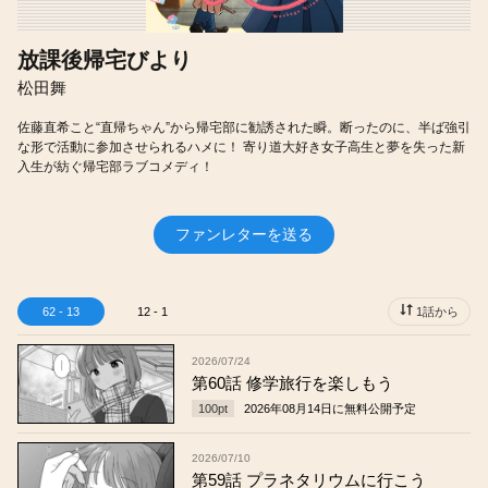
放課後帰宅びより
松田舞
佐藤直希こと“直帰ちゃん”から帰宅部に勧誘された瞬。断ったのに、半ば強引
な形で活動に参加させられるハメに！ 寄り道大好き女子高生と夢を失った新
入生が紡ぐ帰宅部ラブコメディ！
ファンレターを送る
62 - 13
12 - 1
1話から
2026/07/24
第60話 修学旅行を楽しもう
100
pt
2026年08月14日
に無料公開予定
2026/07/10
第59話 プラネタリウムに行こう