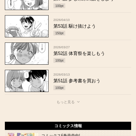
100
pt
2026/04/10
第53話 駆け抜けよう
150
pt
2026/03/27
第52話 体育祭を楽しもう
100
pt
2026/03/13
第51話 参考書を買おう
100
pt
もっと見る
コミックス情報
コミックス6巻発売中!