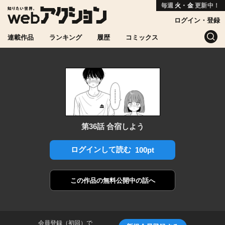
毎週
火・金
更新中！
ログイン・登録
連載作品
ランキング
履歴
コミックス
第36話 合宿しよう
ログインして読む
100pt
この作品の
無料公開中の話へ
会員登録（初回）で