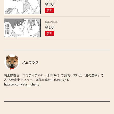
第2話
無料
2024/10/04
第1話
無料
ノムラララ
埼玉県在住。コミティアやX（旧Twitter）で発表していた『夏の魔物』で
2020年商業デビュー。本作が連載２作目となる。
https://x.com/lala__cherry