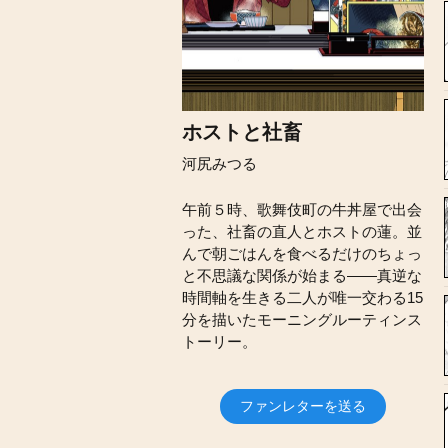
ホストと社畜
河尻みつる
午前５時、歌舞伎町の牛丼屋で出会
った、社畜の直人とホストの蓮。並
んで朝ごはんを食べるだけのちょっ
と不思議な関係が始まる――真逆な
時間軸を生きる二人が唯一交わる15
分を描いたモーニングルーティンス
トーリー。
ファンレターを送る