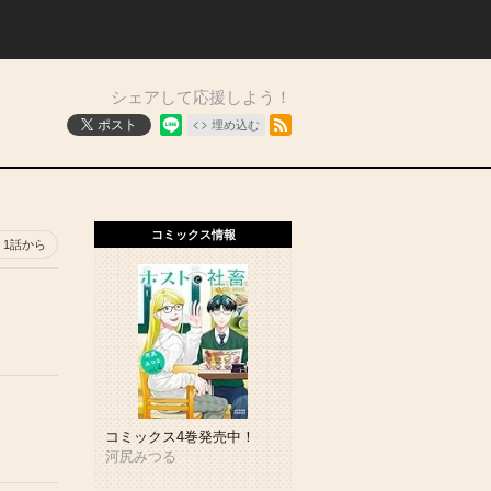
シェアして応援しよう！
RSSフィード
ポスト
埋め込む
コミックス情報
1話から
コミックス4巻発売中！
河尻みつる