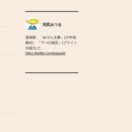
河尻みつる
漫画家。『めぞん文豪』(少年画
報社)、『アバの福音』(ブライト
出版)など。
https://twitter.com/kawajili