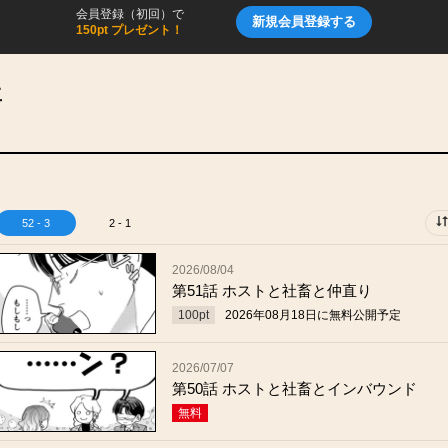
会員登録（初回）で
新規会員登録する
150pt プレゼント！
生
52 - 3
2 - 1
2026/08/04
第51話 ホストと社畜と仲直り
100
pt
2026年08月18日
に無料公開予定
2026/07/07
第50話 ホストと社畜とインバウンド
無料