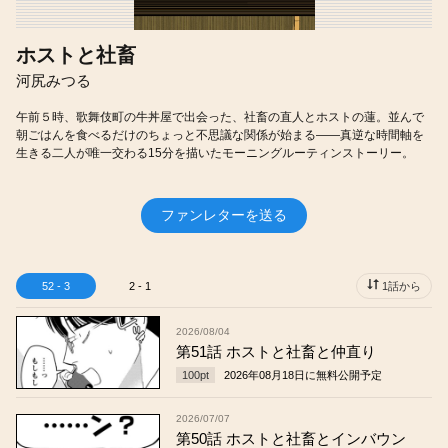
ホストと社畜
河尻みつる
午前５時、歌舞伎町の牛丼屋で出会った、社畜の直人とホストの蓮。並んで
朝ごはんを食べるだけのちょっと不思議な関係が始まる――真逆な時間軸を
生きる二人が唯一交わる15分を描いたモーニングルーティンストーリー。
ファンレターを送る
52 - 3
2 - 1
1話から
2026/08/04
第51話 ホストと社畜と仲直り
100
pt
2026年08月18日
に無料公開予定
2026/07/07
第50話 ホストと社畜とインバウン