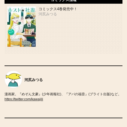
コミックス4巻発売中！
河尻みつる
河尻みつる
漫画家。『めぞん文豪』(少年画報社)、『アバの福音』(ブライト出版)など。
https://twitter.com/kawajili