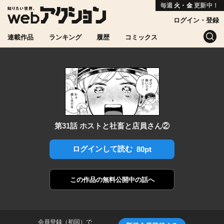
毎週
火・金
更新中！
ログイン・登録
連載作品
ランキング
履歴
コミックス
第31話 ホストと社畜と店員さん②
ログインして読む
80pt
この作品の
無料公開中の話へ
会員登録（初回）で