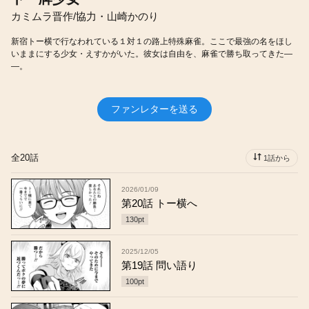
カミムラ晋作/協力・山崎かのり
新宿トー横で行なわれている１対１の路上特殊麻雀。ここで最強の名をほし
いままにする少女・えすかがいた。彼女は自由を、麻雀で勝ち取ってきた―
―。
ファンレターを送る
全20話
1話から
2026/01/09
第20話 トー横へ
130
pt
2025/12/05
第19話 問い語り
100
pt