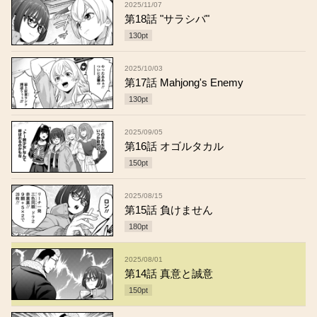
2025/11/07
第18話 "サラシバ"
130
pt
2025/10/03
第17話 Mahjong's Enemy
130
pt
2025/09/05
第16話 オゴルタカル
150
pt
2025/08/15
第15話 負けません
180
pt
2025/08/01
第14話 真意と誠意
150
pt