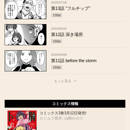
2025/07/18
第13話 "フルチップ"
130
pt
2025/06/20
第12話 深き場所
150
pt
2025/06/06
第11話 before the storm
150
pt
もっと見る
コミックス情報
コミックス3巻3月12日発売!
カミムラ晋作, 山崎かのり