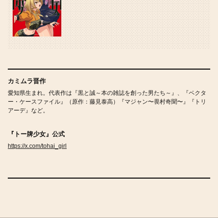
カミムラ晋作
愛知県生まれ。代表作は『黒と誠～本の雑誌を創った男たち～』、『ベクタ
ー・ケースファイル』（原作：藤見泰高）『マジャン〜畏村奇聞〜』『トリ
アーデ』など。
『トー牌少女』公式
https://x.com/tohai_girl