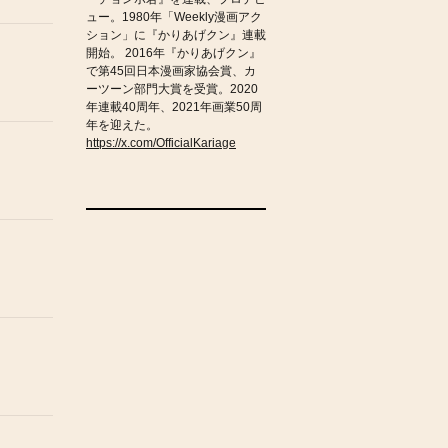
ュー。1980年「Weekly漫画アク
ション」に『かりあげクン』連載
開始。 2016年『かりあげクン』
で第45回日本漫画家協会賞、カ
ーツーン部門大賞を受賞。2020
年連載40周年、2021年画業50周
年を迎えた。
https://x.com/OfficialKariage