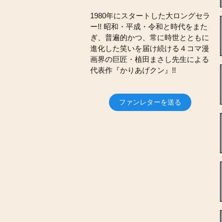
1980年にスタートした大ロングセラ
ー!! 昭和・平成・令和と時代をまた
ぎ、普遍的かつ、常に時世とともに
進化した笑いを届け続ける４コマ漫
画界の巨匠・植田まさし先生による
代表作『かりあげクン』!!
ファンレターを送る