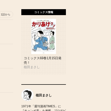
コミックス情報
1話から
コミックス69巻1月15日発
売！
植田まさし
植田まさし
1971年「週刊漫画TIMES」に
『チョンボ君』を連載、プロデビ