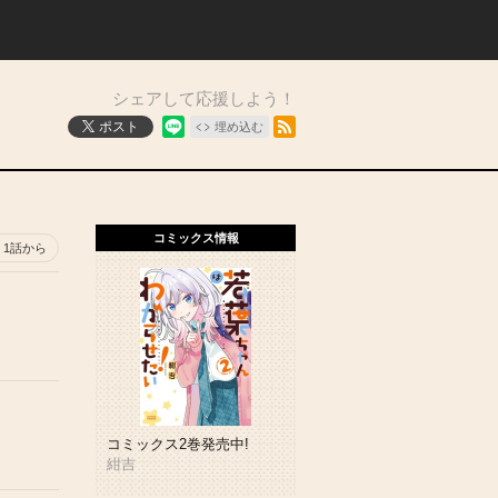
シェアして応援しよう！
RSSフィード
ポスト
埋め込む
コミックス情報
1話から
コミックス2巻発売中!
紺吉