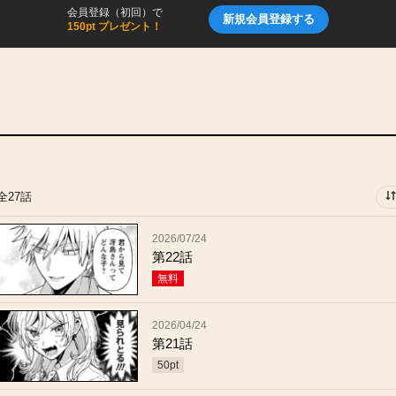
会員登録（初回）で
新規会員登録する
150pt プレゼント！
全27話
2026/07/24
第22話
無料
2026/04/24
第21話
50
pt