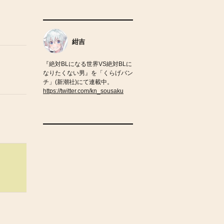
紺吉
『絶対BLになる世界VS絶対BLに
なりたくない男』を「くらげバン
チ」(新潮社)にて連載中。
https://twitter.com/kn_sousaku