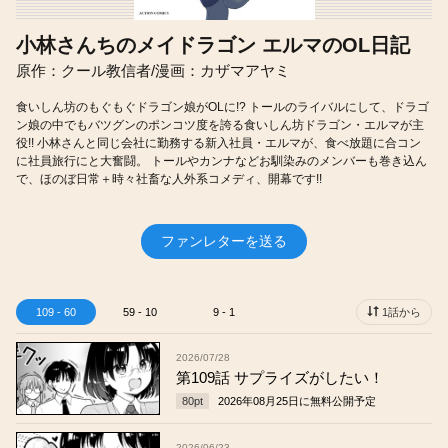
小林さんちのメイドラゴン エルマのOL日記
原作：クール教信者/漫画：カザマアヤミ
食いしん坊のもぐもぐドラゴン娘がOLに!? トールのライバルにして、ドラゴ
ン娘の中でもバツグンのポンコツ度を誇る食いしん坊ドラゴン・エルマが主
役!! 小林さんと同じ会社に勤務する新入社員・エルマが、食べ放題に合コン
に社員旅行にと大奮闘。 トールやカンナなどお馴染みのメンバーも巻き込ん
で、ほのぼ日常＋時々社畜な人外系コメディ、開幕です!!
ファンレターを送る
109 - 60
59 - 10
9 - 1
1話から
2026/07/28
第109話 サプライズがしたい！
80
pt
2026年08月25日
に無料公開予定
2026/06/23