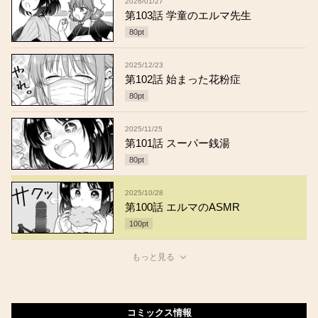
2026/01/27
第103話 学童のエルマ先生
80
pt
2025/12/23
第102話 始まった花粉症
80
pt
2025/11/25
第101話 スーパー銭湯
80
pt
2025/10/28
第100話 エルマのASMR
100
pt
もっと見る
コミックス情報