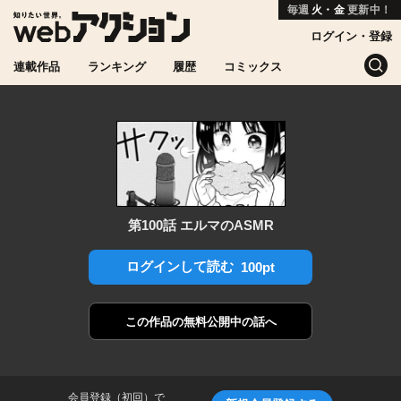
毎週
火・金
更新中！
ログイン・登録
連載作品
ランキング
履歴
コミックス
第100話 エルマのASMR
ログインして読む
100pt
この作品の
無料公開中の話へ
会員登録（初回）で