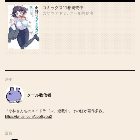
コミックス11巻発売中!
カザマアヤミ, クール教信者
原作
クール教信者
「小林さんちのメイドラゴン」連載中。そのほか著作多数。
https://twitter.com/coolkyou2
漫画