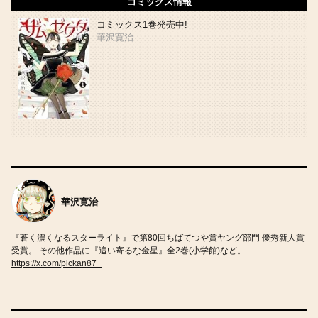
コミックス情報
コミックス1巻発売中!
華沢寛治
華沢寛治
『蒼く濃くなるスターライト』で第80回ちばてつや賞ヤング部門 優秀新人賞
受賞。 その他作品に『這い寄るな金星』全2巻(小学館)など。
https://x.com/pickan87_