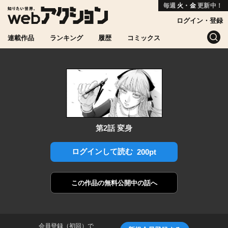
毎週
火・金
更新中！
ログイン・登録
連載作品
ランキング
履歴
コミックス
第2話 変身
ログインして読む
200pt
この作品の
無料公開中の話へ
会員登録（初回）で