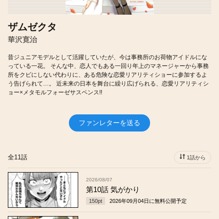
ザムゼクタ
華沢寛治
昔ジュニアモデルとして活躍していたが、今は事務所のお荷物アイドルにな
っている一花。 そんな中、恋人でもある一回り年上のマネージャーから事務
所をクビにしない代わりに、ある危険な恋愛リアリティショーに参加するよ
う告げられて…。 近未来の日本を舞台に繰り広げられる、恋愛リアリティシ
ョー×メタモルフォーゼサスペンス!!
ファンレターを送る
全11話
1話から
2026/08/07
第10話 気がかり
150
pt
2026年09月04日
に無料公開予定