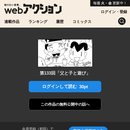
毎週
火・金
更新中！
ログイン・登録
連載作品
ランキング
履歴
コミックス
第133回「父と子と遊び」
ログインして読む
30pt
この作品の
無料公開中の話へ
会員登録（初回）で