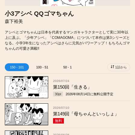
小3アシベ QQゴマちゃん
森下裕美
アシベとゴマちゃんは日本を代表するマンガキャラクターとして実に30年以
上に及ぶ。「少年アシベ」「COMAGOMA」につづいて本作は第3シリーズと
なる。小学3年生になったアシベはさらに元気がパワーアップ！もちろんゴマ
ちゃんの可愛さ満載!!
150 - 101
100 - 51
50 - 1
1話から
2026/07/24
第150回「生きる」
30
pt
2026年08月14日
に無料公開予定
2026/07/10
第149回「母ちゃんといっしょ」
無料
2026/06/26