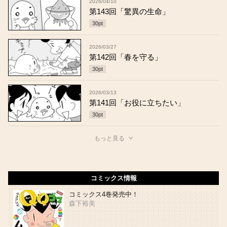
2026/04/10
第143回「驚異の生命」
30
pt
2026/03/27
第142回「春を守る」
30
pt
2026/03/13
第141回「お役に立ちたい」
30
pt
もっと見る
コミックス情報
コミックス4巻発売中！
森下裕美