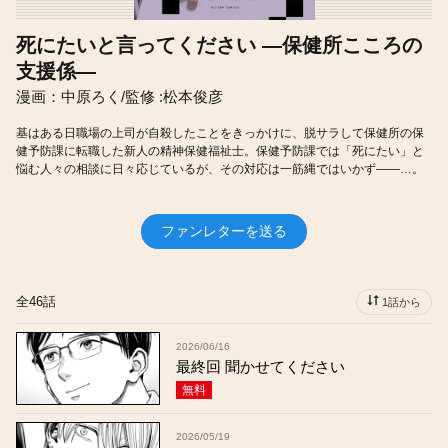
死にたいと言ってください ―保健所こころの
支援係―
漫画：中原ろく/監修 :松本俊彦
基はある日職場の上司が自殺したことをきっかけに、脱サラして保健所の保
健予防課に転職した新人の精神保健福祉士。保健予防課では「死にたい」と
悩む人々の相談に日々応じているが、その対応は一筋縄ではいかず――…。
ファンレターを送る
全46話
1話から
2026/06/16
最終回 聞かせてください
無料
2026/05/19