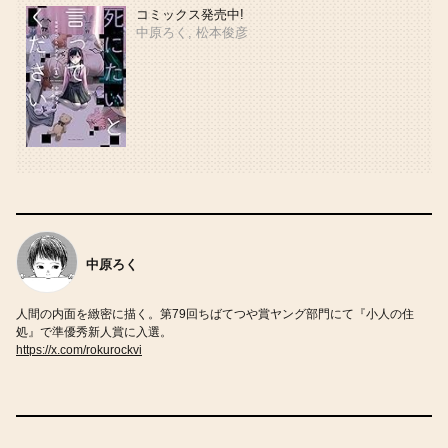
コミックス発売中!
中原ろく, 松本俊彦
中原ろく
人間の内面を緻密に描く。第79回ちばてつや賞ヤング部門にて『小人の住
処』で準優秀新人賞に入選。
https://x.com/rokurockvi