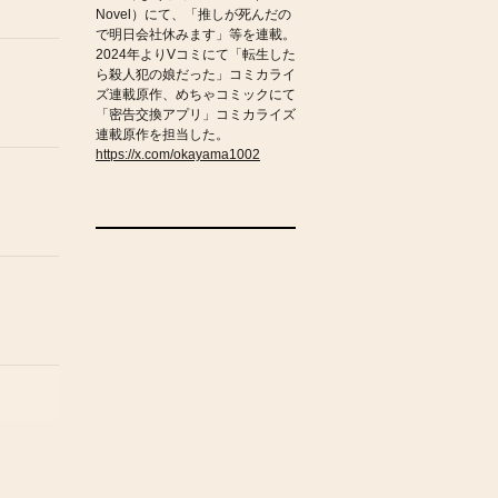
Novel）にて、「推しが死んだの
で明日会社休みます」等を連載。
2024年よりVコミにて「転生した
ら殺人犯の娘だった」コミカライ
ズ連載原作、めちゃコミックにて
「密告交換アプリ」コミカライズ
連載原作を担当した。
https://x.com/okayama1002