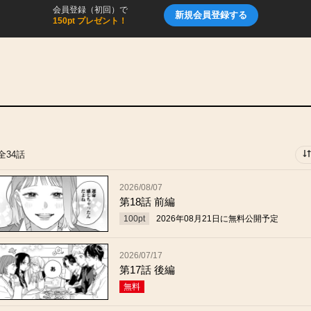
会員登録（初回）で
新規会員登録する
150pt プレゼント！
全34話
2026/08/07
第18話 前編
100
pt
2026年08月21日
に無料公開予定
2026/07/17
第17話 後編
無料