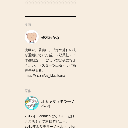
漫画
優木わかな
漫画家。著書に、『海外赴任の夫
が重婚していた話』（双葉社）：
作画担当、『ごほうびは夜にちょ
うだい』（スターツ出版）：作画
担当がある。
https://x.com/yu_kiwakana
原作
オカヤマ（テラーノ
ベル）
2017年、comicoにて「今日だけ
クズ活！」で連載デビュー。
2019年よりテラーノベル（Teller