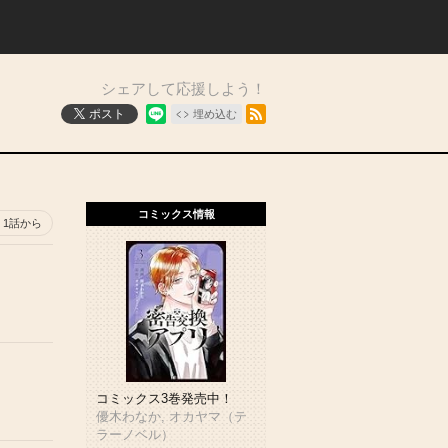
シェアして応援しよう！
RSSフィード
ポスト
埋め込む
コミックス情報
1話から
コミックス3巻発売中！
優木わなか, オカヤマ（テ
ラーノベル）