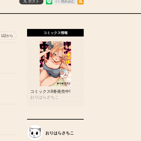
ポスト
埋め込む
コミックス情報
1話から
コミックス8巻発売中!
おりはらさちこ
おりはらさちこ