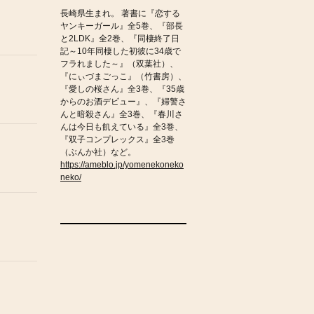
長崎県生まれ。 著書に『恋する
ヤンキーガール』全5巻、『部長
と2LDK』全2巻、『同棲終了日
記～10年同棲した初彼に34歳で
フラれました～』（双葉社）、
『にぃづまごっこ』（竹書房）、
『愛しの桜さん』全3巻、『35歳
からのお酒デビュー』、『婦警さ
んと暗殺さん』全3巻、『春川さ
んは今日も飢えている』全3巻、
『双子コンプレックス』全3巻
（ぶんか社）など。
https://ameblo.jp/yomenekoneko
neko/