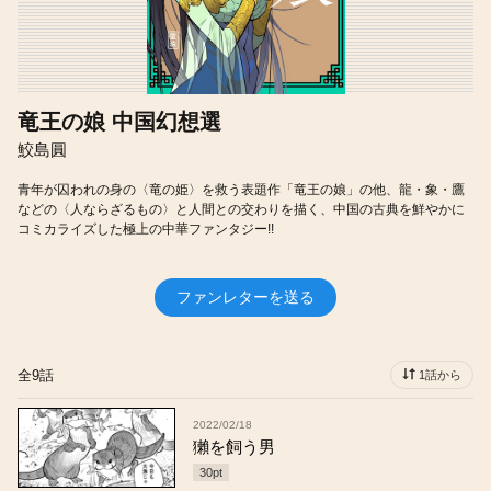
竜王の娘 中国幻想選
鮫島圓
青年が囚われの身の〈竜の姫〉を救う表題作「竜王の娘」の他、龍・象・鷹
などの〈人ならざるもの〉と人間との交わりを描く、中国の古典を鮮やかに
コミカライズした極上の中華ファンタジー!!
ファンレターを送る
全9話
1話から
2022/02/18
獺を飼う男
30
pt