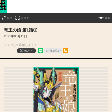
拡大
全画面
移動
竜王の娘 第1話①
2021年06月11日
シェアして応援しよう！
RSSフィード
ポスト
埋め込む