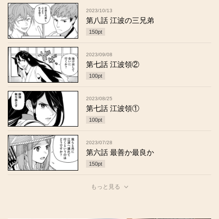
2023/10/13
第八話 江波の三兄弟
150
pt
2023/09/08
第七話 江波領②
100
pt
2023/08/25
第七話 江波領①
100
pt
2023/07/28
第六話 最善か最良か
150
pt
もっと見る