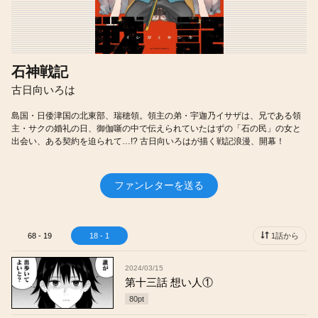
石神戦記
古日向いろは
島国・日倭津国の北東部、瑞穂領。領主の弟・宇迦乃イサザは、兄である領
主・サクの婚礼の日、御伽噺の中で伝えられていたはずの「石の民」の女と
出会い、ある契約を迫られて…!? 古日向いろはが描く戦記浪漫、開幕！
ファンレターを送る
68 - 19
18 - 1
1話から
2024/03/15
第十三話 想い人①
80
pt