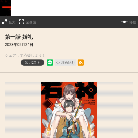
拡大
全画面
移動
第一話 婚礼
2023年02月24日
シェアして応援しよう！
RSSフィード
ポスト
埋め込む