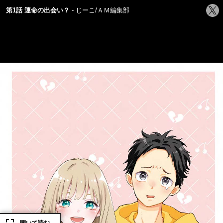
シ
第1話 運命の出会い？
じーこ/ＡＭ編集部
ェ
ア
す
る