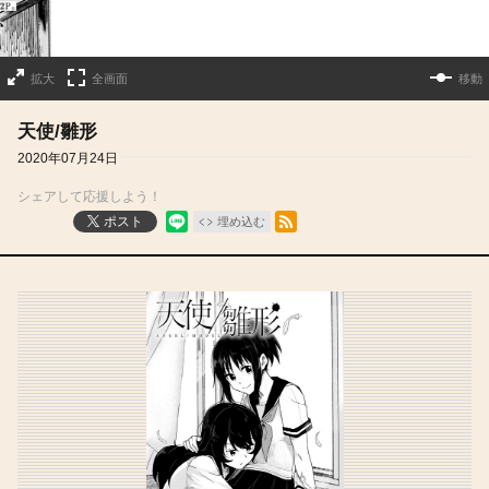
拡大
全画面
移動
天使/雛形
2020年07月24日
シェアして応援しよう！
RSSフィード
ポスト
埋め込む