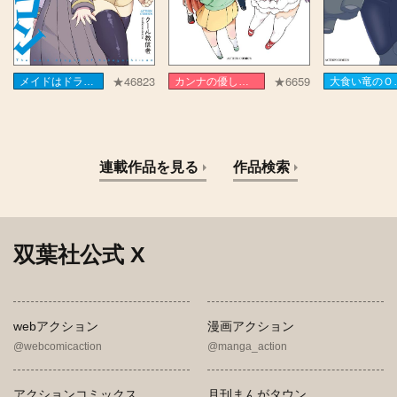
★
46823
★
6659
メイドはドラゴン娘！
カンナの優しい一日
大食い
連載作品を見る
作品検索
双葉社公式 X
webアクション
漫画アクション
@webcomicaction
@manga_action
アクションコミックス
月刊まんがタウン