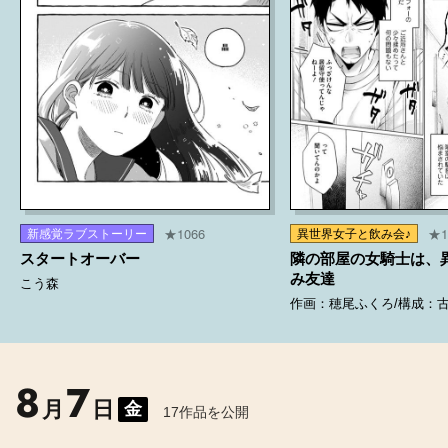
★
1066
★
1
新感覚ラブストーリー
異世界女子と飲み会♪
スタートオーバー
隣の部屋の女騎士は、
み友達
こう森
8
7
月
日
金
17
作品を公開