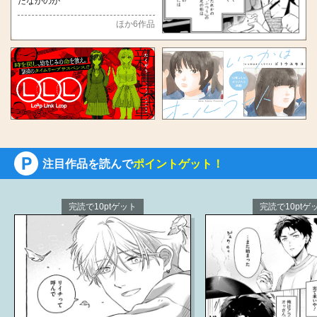
たなかのか
ほか
6
作品
注目作品を読んで
ポイントゲット！
完読で10ptゲット
完読で10ptゲ