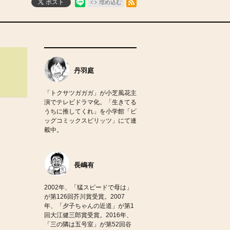
ポスト
埋め込む
丹羽庭
「トクサツガガガ」が小芝風花主
演でテレビドラマ化。「生きてる
うちに推してくれ」を小学館「ビ
ッグコミックスピリッツ」にて連
載中。
長嶋有
2002年、「猛スピードで母は」
が第126回芥川賞受賞。2007
年、「夕子ちゃんの近道」が第1
回大江健三郎賞受賞。2016年、
「三の隣は五号室」が第52回谷