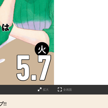
拡大
全画面
!!