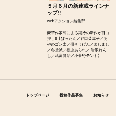
５月６月の新連載ラインナ
ップ!!
webアクション編集部
豪華作家陣による期待の新作が目白
押し!!【ばったん／谷口菜津子／あ
やめゴン太／研そうげん／ましまし
／冬堂誠／松虫あられ／ 岩浪れん
じ／武富健治／小菅野テント】
トップページ
投稿作品募集
お知らせ