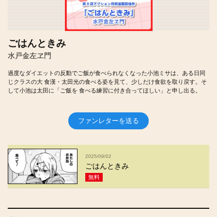
ごはんときみ
水戸金左ヱ門
過度なダイエットの反動でご飯が食べられなくなった小池ミサは、ある日同
じクラスの大 食漢・太田光の食べる姿を見て、少しだけ食欲を取り戻す。そ
して小池は太田に「ご飯を 食べる練習に付き合ってほしい」と申し出る。
ファンレターを送る
2025/09/02
ごはんときみ
無料