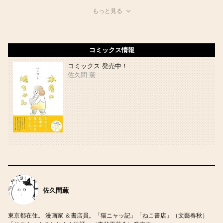
もっと見る
コミックス情報
コミックス 発売中！
佐久間 薫
佐久間薫
東京都在住。 漫画家 ＆書店員。「猫ニャッ記」「ねこ書店」（文藝春秋）