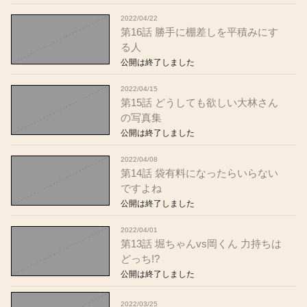
2022/04/22
第16話 勝手に棚差しを平積みにす
る人
公開は終了しました
2022/04/15
第15話 どうしても欲しい大林さん
の写真集
公開は終了しました
2022/04/08
第14話 袋有料になったらいらない
ですよね
公開は終了しました
2022/04/01
第13話 堀ちゃんvs岡くん 力持ちは
どっち!?
公開は終了しました
2022/03/25