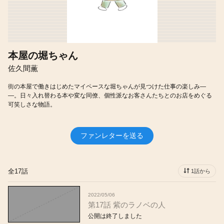
本屋の堀ちゃん
佐久間薫
街の本屋で働きはじめたマイペースな堀ちゃんが見つけた仕事の楽しみ―
―。日々入れ替わる本や変な同僚、個性派なお客さんたちとのお店をめぐる
可笑しさな物語。
ファンレターを送る
全17話
1話から
2022/05/06
第17話 紫のラノベの人
公開は終了しました